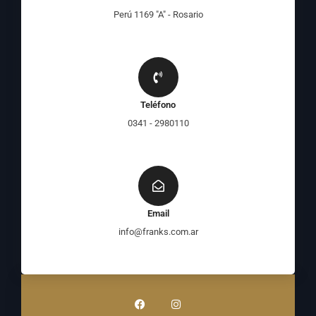
Perú 1169 "A" - Rosario
Teléfono
0341 - 2980110
Email
info@franks.com.ar
F
I
a
n
c
s
e
t