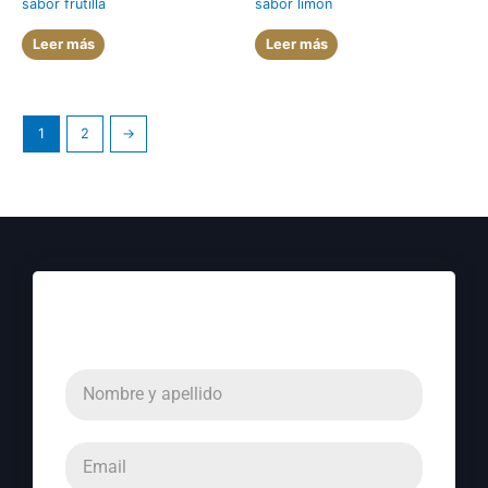
sabor frutilla
sabor limón
Leer más
Leer más
1
2
→