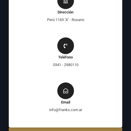
Dirección
Perú 1169 "A" - Rosario
Teléfono
0341 - 2980110
Email
info@franks.com.ar
F
I